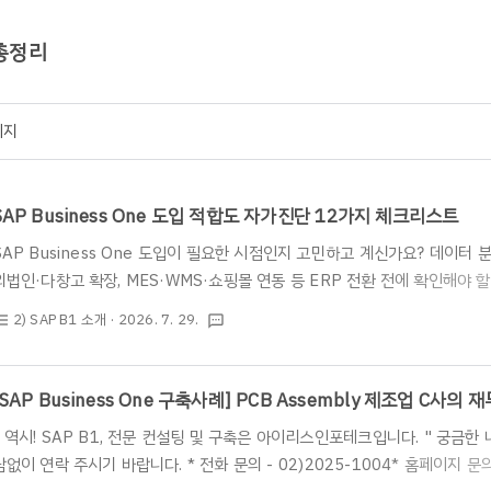
 총정리
이지
SAP Business One 도입 적합도 자가진단 12가지 체크리스트
SAP Business One 도입이 필요한 시점인지 고민하고 계신가요? 데이터 분
외법인·다창고 확장, MES·WMS·쇼핑몰 연동 등 ERP 전환 전에 확인해야 
개수별 진단 결과와 도입 전 준비자료, 업종별 도입 신호, 기존 ERP 전환 포인
2) SAP B1 소개
· 2026. 7. 29.
st_bulleted
textsms
합도와 다음 검토 방향을 확인해보세요. 본 점수는 아이리스인포테크의 실무형
BUSINESS ONE · 도입 체크리스트SAP Business One 도입 적합
포테크 SAP ERP 사업부 · 2026.07.29 발행/수정 · 국내 SAP Busines
[SAP Business One 구축사례] PCB Assembly 제조업 C사
" 역시! SAP B1, 전문 컨설팅 및 구축은 아이리스인포테크입니다. " 궁금
담없이 연락 주시기 바랍니다. * 전화 문의 - 02)2025-1004* 홈페이지 문의