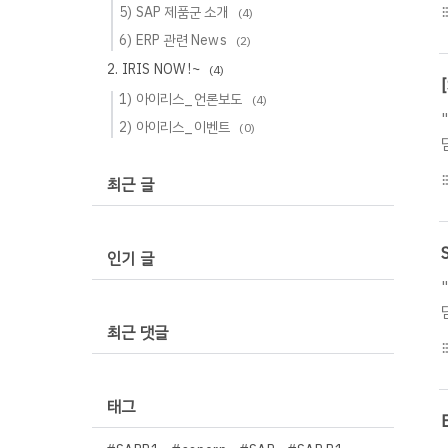
5) SAP 제품군 소개
(4)
format_li
6) ERP 관련 News
(2)
2. IRIS NOW !~
(4)
1) 아이리스_언론보도
(4)
2) 아이리스_이벤트
(0)
format_li
최근 글
인기 글
최근 댓글
format_li
태그