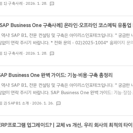
https://www.irisinfotech.co.kr/erp-inquiry📋 Overview 요약 - 
1) 구축사례
· 2026. 1. 28.
st_bulleted
textsms
Assembly 제조업 C사는 재무와 물류가 분리된 환경에서 원가·손익 분석과 
Business One(SAP B1)을 도입했다. 아이리스인포테크는 재무·물류 
원가·손익 관리 구조를 구축하여, 결산 속도 개선과 실시간 경영 가시성을 확보
[SAP Business One 구축사례] 온라인·오프라인 코스메틱 유통업
장까지 ..
" 역시! SAP B1, 전문 컨설팅 및 구축은 아이리스인포테크입니다. " 궁금
담없이 연락 주시기 바랍니다. * 전화 문의 - 02)2025-1004* 홈페이지 문의
https://www.irisinfotech.co.kr/erp-inquiry 📋 Overview 요
1) 구축사례
· 2026. 1. 28.
st_bulleted
textsms
체업)​유통업 N사는 온라인,오프라인 판매를 하는 코스메틱 브랜드로써 다수
매출·손익 데이터를 통합적으로 관리하는 데 어려움을 겪어 SAP Business 
인포테크는 매출·구매·재고·회계를 하나의 데이터 기준으로 통합하고, 채널별
SAP Business One 완벽 가이드: 기능·비용·구축 총정리
ERP 환경을 ..
" 역시! SAP B1, 전문 컨설팅 및 구축은 아이리스인포테크입니다. " 궁금
담없이 연락 주시기 바랍니다. SAP Business One 완벽 가이드: 기능·
에 정리ERP 도입을 고민할 때 검색창에 가장 먼저 입력하는 키워드 중 하나가 S
2) SAP B1 소개
· 2026. 1. 26.
st_bulleted
textsms
중소·중견기업에서는 “우리 회사 규모에도 SAP ERP가 맞을까?”, “회계/재고
“도입비용은 어느 정도일까?” 같은 질문이 반복됩니다.이번 글에서는 SAP Busi
부터 핵심 기능, 도입 효과, 비용 구조, 구축 전 체크리스트까지 처음 알아보는
ERP프로그램 업그레이드? | 교체 vs 개선, 우리 회사의 최적의 타