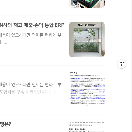
C사 (PCB Assembly 제조업) PCB
결산 업무에 한계를 느껴 SAP
데이터를 단일 기준으로 통합하고 다차원
했다. 이를 통해 C사는 해외법인 확
 N사의 재고·매출·손익 통합 ERP
한 내용이 있으시다면 언제든 편하게 부
 :
약 - N사 (화장품 제조 및 온라인 판매/유통업
의 거래처와 품목을 운영하면서 재고·
One(SAP B1)을 도입했다. 아이리스
·상품별·거래처 손익 분석이 가능한
한 내용이 있으시다면 언제든 편하게 부
장점·도입비용·구축 체크포인트까지 한 번
AP Business One입니다.특히
/영업을 한 번에 통합할 수 있을까?”,
ness One(SAP B1)이 무엇인지
 분들도 이해하기 쉽게 정리해드리..
이밍은?