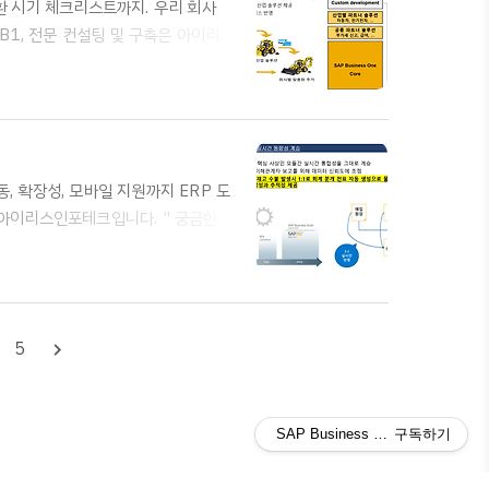
환 시기 체크리스트까지. 우리 회사
B1, 전문 컨설팅 및 구축은 아이리스
기 바랍니다.* 전화 문의 -
rp-inquiry★ 안녕하세요. SAP B1 공
RP(Enterprise Resource
서 비즈니스 환경이 ..
동, 확장성, 모바일 지원까지 ERP 도
은 아이리스인포테크입니다. " 궁금한 내
2)2025-1004* 홈페이지 문의 :
AP B1 공식파트너 | 아이리스인포테크(주)의
장 먼저 부딪히는 문제가 있습니다. 바
문제들은 ..
5
navigate_next
SAP Business One ERP 도
구독하기