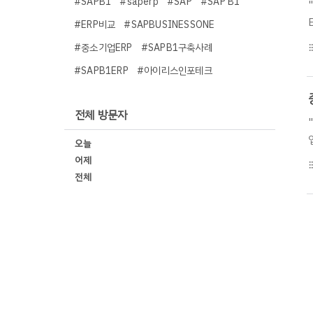
#SAPB1
#saperp
#SAP
#SAP B1
#ERP비교
#SAPBUSINESSONE
#중소기업ERP
#SAPB1구축사례
format_li
#SAPB1ERP
#아이리스인포테크
전체 방문자
오늘
어제
format_li
전체