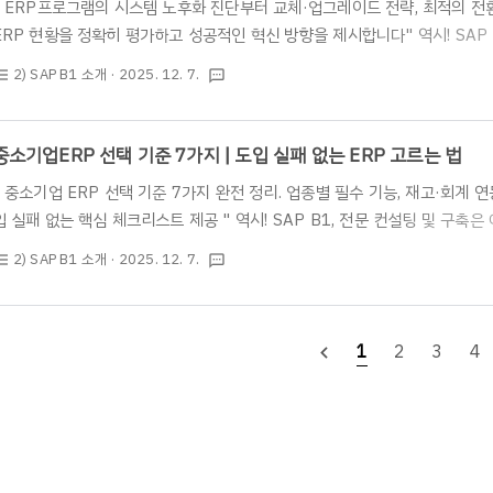
" ERP프로그램의 시스템 노후화 진단부터 교체·업그레이드 전략, 최적의 전
ERP 현황을 정확히 평가하고 성공적인 혁신 방향을 제시합니다" 역시! SAP 
인포테크입니다. " 궁금한 내용이 있으시다면 언제든 편하게 부담없이 연락 주시
2) SAP B1 소개
· 2025. 12. 7.
st_bulleted
textsms
02)2025-1004* 홈페이지 문의 : https://www.irisinfotech.co.kr/e
식파트너 | 아이리스인포테크(주)의 SAP ERP 사업부입니다. ★ 많은 기업들이 E
Planning) 시스템을 도입할 때 엄청난 투자를 합니다. 하지만 시간이 지나면
중소기업ERP 선택 기준 7가지 | 도입 실패 없는 ERP 고르는 법
" 중소기업 ERP 선택 기준 7가지 완전 정리. 업종별 필수 기능, 재고·회계 연
입 실패 없는 핵심 체크리스트 제공 " 역시! SAP B1, 전문 컨설팅 및 구축
용이 있으시다면 언제든 편하게 부담없이 연락 주시기 바랍니다.* 전화 문의 - 0
2) SAP B1 소개
· 2025. 12. 7.
st_bulleted
textsms
https://www.irisinfotech.co.kr/erp-inquiry ★ 안녕하세요. S
SAP ERP 사업부입니다. ★ 중소기업이 일정 규모로 성장하기 시작하면 가
로 데이터의 혼란, 업무의 비효율, 재고 오류, 보고 체계의 부정확성입니다. 이 
1
2
3
4
navigate_before