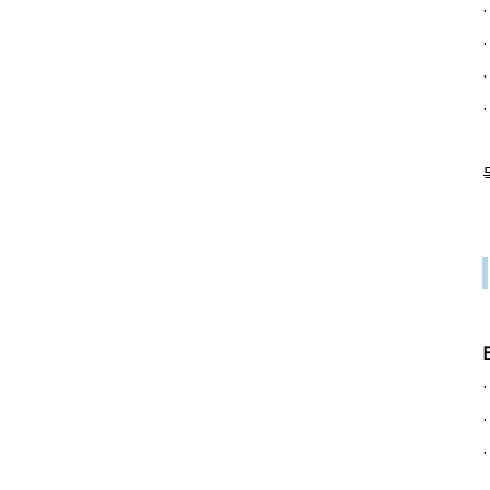
·
·
·
·
·
·
·