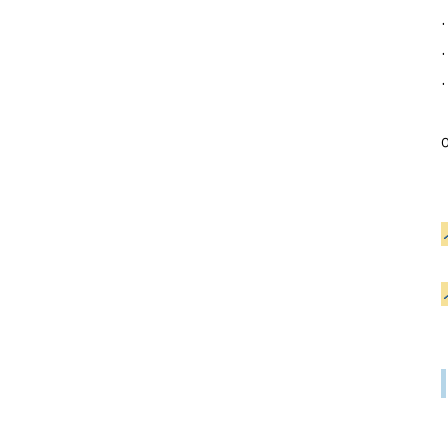
·
·
·