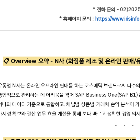
* 전화 문의 - 02)202
* 홈페이지 문의 :
https://www.irisinfo
📋
Overview
요약
- N
사
(
화장품
제조
및
온라인
판매
/
유통업
N
사는
온라인
,
오프라인
판매를
하는
코스메틱
브랜드로써
다수
통합적으로
관리하는
데
어려움을
겪어
SAP Business One(SAP B1)
하나의
데이터
기준으로
통합하고
,
채널별
·
상품별
·
거래처
손익
분석이
가
가시성
확보와
결산
업무
효율
개선을
통해
보다
빠르고
정확한
경영
의