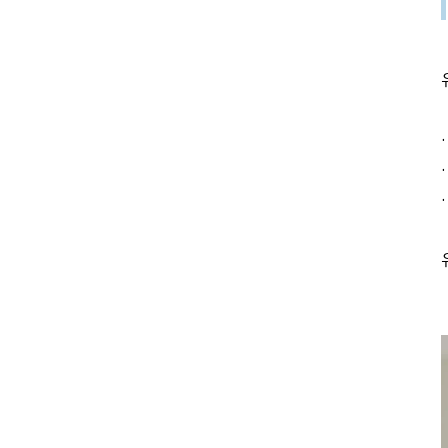
·
·
·