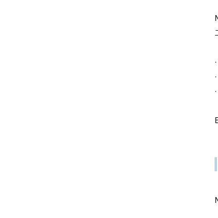
·
·
·