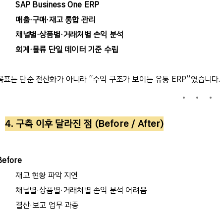
SAP Business One ERP
매출
·
구매
·
재고
통합
관리
채널별
·
상품별
·
거래처별
손익
분석
회계
·
물류
단일
데이터
기준
수립
목표는
단순
전산화가
아니라
“
수익
구조가
보이는
유통
ERP”
였습니다
.
4.
구축
이후
달라진
점
(Before / After)
Before
재고
현황
파악
지연
채널별
·
상품별
·
거래처별
손익
분석
어려움
결산
·
보고
업무
과중