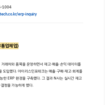
5-1004
tech.co.kr/erp-inquiry
유통업체업
)
의
거래처와
품목을
운영하면서
재고
·
매출
·
손익
데이터를
을
도입했다
.
아이리스인포테크는
매출
·
구매
·
재고
·
회계를
능한
ERP
환경을
구축했다
.
그
결과
N
사는
실시간
재고
사결정을
가능하게
했다
.