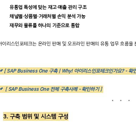
유통업
특성에
맞는
재고
·
매출
관리
구조
채널별
·
상품별
·
거래처별
손익
분석
가능
재무와
물류를
하나의
기준으로
통합
아이리스인포테크는
온라인
판매
및
오프라인
판매의
유통
업무
흐름을
📌
[ SAP Business One 구축 | Why! 아이리스인포테크인가요? - 확
📌
[ SAP Business One 전체 구축사례 - 확인하기 ]
3.
구축
범위
및
시스템
구성