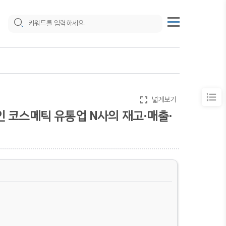
fullscreen
넓게보기
프라인 코스메틱 유통업 N사의 재고·매출·