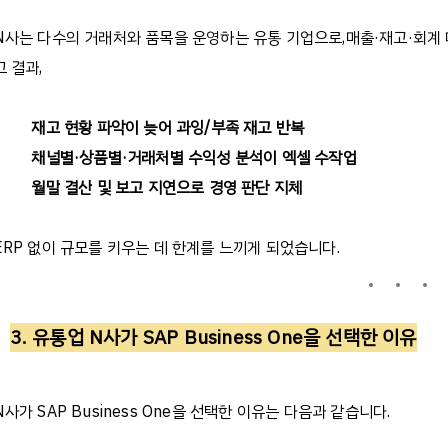
N
사는
다수의
거래처와
품목을
운영하는
유통
기업으로
,
매출
·
재고
·
회계
그
결과
,
재고
현황
파악이
늦어
과잉
/
부족
재고
반복
채널별
·
상품별
·
거래처별
수익성
분석이
엑셀
수작업
월말
결산
및
보고
지연으로
경영
판단
지체
ERP
없이
규모를
키우는
데
한계를
느끼게
되었습니다
.
3.
유통업
N
사가
SAP Business One
을
선택한
이유
N
사가
SAP Business One
을
선택한
이유는
다음과
같습니다
.