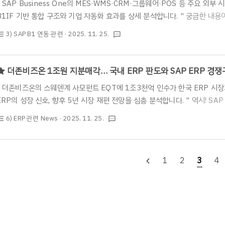
" SAP Business One의 MES·WMS·CRM·그룹웨어·POS 등 주요 외
B1IF 기반 통합 구조와 기업 자동화 효과를 상세 분석합니다. " 궁금한 내
이 연락 주시기 바랍니다. 역시! SAP B1, 전문 컨설팅 및 구축은 아이리스
3) SAP B1 연동 관련
· 2025. 11. 25.
st_bulleted
textsms
다면 언제든 편하게 부담없이 연락 주시기 바랍니다.* 전화 문의 - 02)2025-
https://www.irisinfotech.co.kr/erp-inquiry ★ 안녕하세요. S
SAP ERP 사업부입니다. ★ 중소·중견기업이 ERP로 SAP B1을 선택할 때
★ 더존비즈온 1조원 지분매각… 국내 ERP 판도와 SAP ERP 경
" 더존비즈온의 스웨덴계 사모펀트 EQT에 1조3천억 인수가 한국 ERP 시장
ERP의 성장 신호, 향후 5년 시장 재편 전망을 심층 분석합니다. " 역시! SA
인포테크입니다. " 궁금한 내용이 있으시다면 언제든 편하게 부담없이 연락 주시
6) ERP 관련 News
· 2025. 11. 25.
st_bulleted
textsms
02)2025-1004* 홈페이지 문의 : https://www.irisinfotech.co.kr/e
식파트너 아이리스인포테크(주)의 SAP ERP 사업부입니다. ★ 몇일전 더
되었습니다. 바로 더존비즈온이 무려 1조3천억원에 스웨덴계 사모펀드인 EQ
1
2
3
4
navigate_before