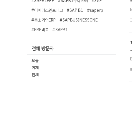
#SAPB1ERP
#SAPB1구축사례
#SAP
#아이리스인포테크
#SAP B1
#saperp
#중소기업ERP
#SAPBUSINESSONE
format_li
#ERP비교
#SAPB1
전체 방문자
오늘
어제
format_li
전체