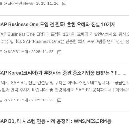
궁금한 내용이 있으시다면 언제든 편하게 부담없이 연락 주시기 바랍니다.* 전화 
6) ERP 관련 News
· 2025. 11. 26.
st_bulleted
textsms
지 문의 : https://www.irisinfotech.co.kr/erp-inquiry ★ 안녕
테크(주)의 SAP ERP 사업부입니다. ★ 오늘은 SAP의 S/4HANA Public Clo
련하여 CIO에 나온 기사가 있어 소개하려 합니다. 2..
SAP Business One 도입 전 필독! 흔한 오해와 진실 10가지
SAP Business One ERP, 대표적인 10가지 오해와 진실안녕하세요. 공식
크(주) 입니다. SAP Business One은 단순한 회계 프로그램을 넘어 생산,
업 및 중소·중견기업용 올인원 ERP입니다. 글로벌 및 한국 출시가 20여 
2) SAP B1 소개
· 2025. 11. 25.
st_bulleted
textsms
인식들을 팩트 체크를 통해 바로잡아 드립니다. 👉 [ SAP Business On
개 및 기능 보기 ] : https://www.irisinfotech.co.kr/sap-biz-one💡 
Highlights)SAP社의 공식 ERP 제품 : SAP Business..
SAP Korea(코리아)가 추천하는 중견·중소기업용 ERP는 ?!!!.......
" 역시! SAP B1, 전문 컨설팅 및 구축은 아이리스인포테크입니다. " 궁금
담없이 연락 주시기 바랍니다. ★ 안녕하세요. SAP B1 공식파트너 | 아이리
입니다. ★ “우리 회사에도 SAP ERP가 맞을까?” SAP Korea(코리아)
2) SAP B1 소개
· 2025. 11. 25.
st_bulleted
textsms
로 SAP Business One(SAP B1) 을 소개합니다. 참고사항) SAP Kore
국 시장에서 직접 법인을 설립해 운영하는 공식 지사입니다. 또한 SAP Kor
법인이 아니라 글로벌 ERP 기술을 한국 기업의 경영 환경과 회계제도 ,세법,
SAP B1, 타 시스템 연동 사례 총정리 : WMS,MES,CRM등