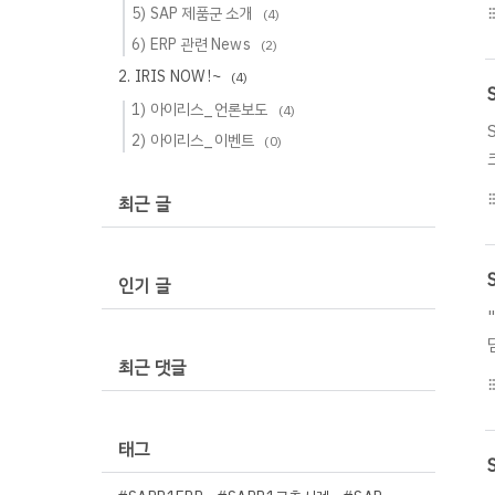
5) SAP 제품군 소개
(4)
format_li
6) ERP 관련 News
(2)
2. IRIS NOW !~
(4)
1) 아이리스_언론보도
(4)
2) 아이리스_이벤트
(0)
format_li
최근 글
인기 글
최근 댓글
format_li
태그