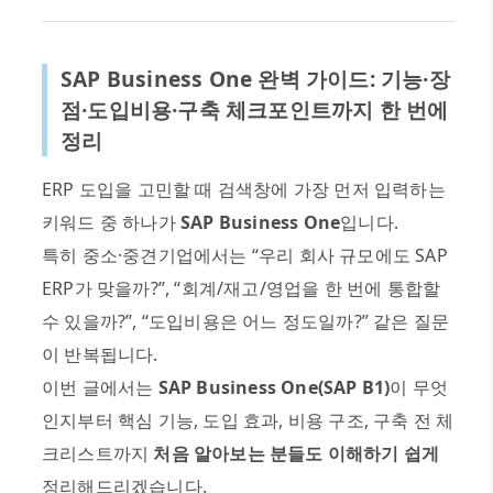
SAP Business One
완벽 가이드
:
기능
·
장
점
·
도입비용
·
구축 체크포인트까지 한 번에
정리
ERP
도입을 고민할 때 검색창에 가장 먼저 입력하는
키워드 중 하나가
SAP Business One
입니다
.
특히 중소
·
중견기업에서는
“
우리 회사 규모에도
SAP
ERP
가 맞을까
?”, “
회계
/
재고
/
영업을 한 번에 통합할
수 있을까
?”, “
도입비용은 어느 정도일까
?”
같은 질문
이 반복됩니다
.
이번 글에서는
SAP Business One(SAP B1)
이 무엇
인지부터 핵심 기능
,
도입 효과
,
비용 구조
,
구축 전 체
크리스트까지
처음 알아보는 분들도 이해하기 쉽게
정리해드리겠습니다
.