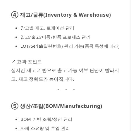
④
재고
/
물류
(Inventory & Warehouse)
창고별 재고
,
로케이션 관리
입고
/
출고
/
이동
/
반품 프로세스 관리
LOT/Serial(
일련번호
)
관리 가능
(
품목 특성에 따라
)
📌
효과 포인트
실시간 재고 기반으로 출고 가능 여부 판단이 빨라지
고
,
재고 정확도가 높아집니다
.
⑤
생산
/
조립
(BOM/Manufacturing)
BOM
기반 조립
/
생산 관리
자재 소요량 및 투입 관리