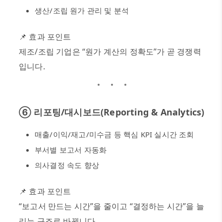
생산
/
조립 원가 관리 및 분석
📌
효과 포인트
제조
/
조립 기업은
“
원가 계산의 정확도
”
가 곧 경쟁력
입니다
.
⑥
리포팅
/
대시보드
(Reporting & Analytics)
매출
/
이익
/
재고
/
미수금 등 핵심
KPI
실시간 조회
부서별 보고서 자동화
의사결정 속도 향상
📌
효과 포인트
“
보고서 만드는 시간
”
을 줄이고
“
결정하는 시간
”
을 늘
리는 구조로 바뀝니다
.