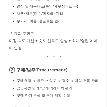
결산 및 재무제표
(
손익
/
재무상태표 등
)
채권
/
채무
(
미수
/
미지급
)
관리
부가세
,
비용
,
현금흐름 관리
📌
효과 포인트
마감 속도 개선
+
숫자 신뢰도 향상
+
회계
/
영업 데이
터 연결
②
구매
/
발주
(Procurement)
구매요청
→
발주
→
입고
→
검수
→
매입 흐름 관리
공급사별 단가
/
납기
/
거래이력 관리
구매 단가 분석 및 구매 계획 수립