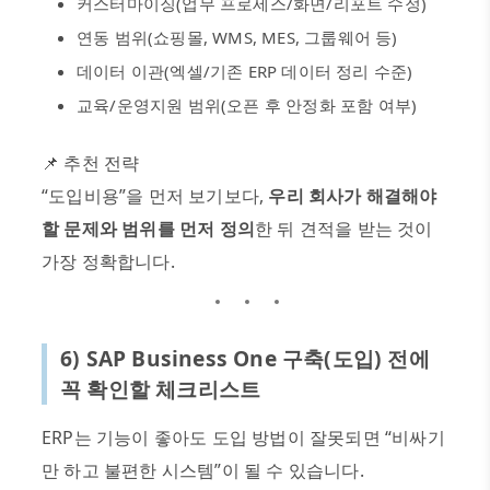
커스터마이징
(
업무 프로세스
/
화면
/
리포트 수정
)
연동 범위
(
쇼핑몰
, WMS, MES,
그룹웨어 등
)
데이터 이관
(
엑셀
/
기존
ERP
데이터 정리 수준
)
교육
/
운영지원 범위
(
오픈 후 안정화 포함 여부
)
📌
추천 전략
“
도입비용
”
을 먼저 보기보다
,
우리 회사가 해결해야
할 문제와 범위를 먼저 정의
한 뒤 견적을 받는 것이
가장 정확합니다
.
6) SAP Business One
구축
(
도입
)
전에
꼭 확인할 체크리스트
ERP
는 기능이 좋아도 도입 방법이 잘못되면
“
비싸기
만 하고 불편한 시스템
”
이 될 수 있습니다
.