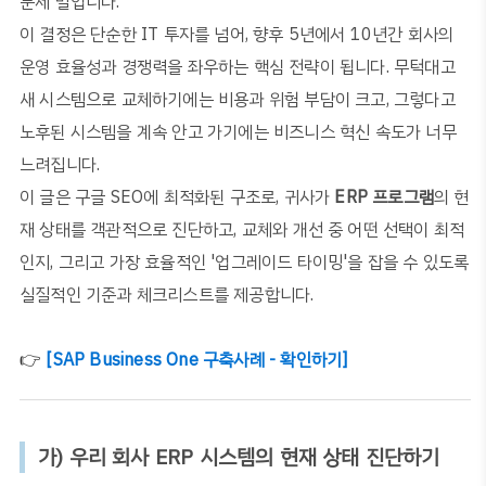
문제 말입니다
.
이 결정은 단순한
IT
투자를 넘어
,
향후
5
년에서
10
년간 회사의
운영 효율성과 경쟁력을 좌우하는 핵심 전략이 됩니다
.
무턱대고
새 시스템으로 교체하기에는 비용과 위험 부담이 크고
,
그렇다고
노후된 시스템을 계속 안고 가기에는 비즈니스 혁신 속도가 너무
느려집니다
.
이 글은 구글
SEO
에 최적화된 구조로
,
귀사가
ERP
프로그램
의 현
재 상태를 객관적으로 진단하고
,
교체
와
개선
중 어떤 선택이 최적
인지
,
그리고 가장 효율적인
'
업그레이드 타이밍
'
을 잡을 수 있도록
실질적인 기준과 체크리스트를 제공합니다
.
👉
[SAP Business One 구축사례 - 확인하기]
가
)
우리 회사
ERP
시스템의 현재 상태 진단하기