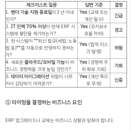
체크리스트 질문
답변 기준
결정
1.
벤더 기술 지원 종료일
이
1
년 이내
Yes
(
교체 또는
긴급
인가
?
개선 필수
)
2.
IT
인력
70%
이상
이 현재
ERP
시
Yes
(
유지보수
경고
스템에 불만을 제기하는가
?
효율 저하
)
3.
현 시스템이
**
최신 법규
(
세법
,
노동
Yes
(
법적 리스
법 등
)**
를 자동으로 반영하지 못하는
위험
크 발생
)
가
?
4.
새로운
클라우드
/
모바일 기능
이 비
Yes
(
경쟁력 우
기회
즈니스 경쟁력을 크게 높일 것인가
?
위 확보 기회
)
5.
데이터 마이그레이션
위험이 너무
Yes
(
개선 쪽으
신중
커서 감당하기 어려운가
?
로 무게
)
① 타이밍을 결정하는 비즈니스 요인
ERP
업그레이드나 교체는 비즈니스 상황과 맞춰야 합니다
.