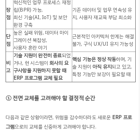
혁신적인 업무 프로세스 재정
장
립
(BPR)
가능
,
기존 데이터 및 업무 연속성 유
점
최신 기술
(AI, IoT)
및 보안
지
,
사용자 재교육 부담 최소화
환경 구축
높은 실패 위험
,
데이터 마이
단
근본적인 아키텍처 한계는 해결
그레이션 복잡성
,
점
불가
,
구식
UX/UI
유지 가능성
사용자 혼란 야기
기술 지원이 완전히 종료
되었
핵심 기능은 정상 작동
하며
,
기
비
거나
,
현 시스템이
회사의 요
술 지원이
아직 유지
되고 있고
,
고
구사항을 지원하지 못할 때
특정 기능만 보강이 필요할 때
ERP 프로그램 교체 필요
① 전면 교체를 고려해야 할 결정적 순간
다음과 같은 상황이라면
,
위험을 감수하더라도 새로운
ERP
프로
그램
으로의 교체를 신중하게 고려해야 합니다
.