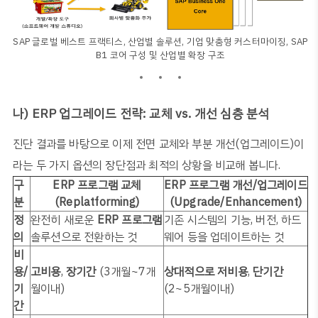
SAP 글로벌 베스트 프랙티스, 산업별 솔루션, 기업 맞춤형 커스터마이징, SAP
B1 코어 구성 및 산업별 확장 구조
나
)
ERP
업그레이드 전략
:
교체
vs.
개선 심층 분석
진단 결과를 바탕으로 이제
전면 교체
와
부분 개선
(
업그레이드
)
이
라는 두 가지 옵션의 장단점과 최적의 상황을 비교해 봅니다
.
구
ERP
프로그램 교체
ERP
프로그램 개선
/
업그레이드
분
(Replatforming)
(Upgrade/Enhancement)
정
완전히 새로운
ERP
프로그램
기존 시스템의 기능
,
버전
,
하드
의
솔루션으로 전환하는 것
웨어 등을 업데이트하는 것
비
용
/
고비용
,
장기간
(3
개월~7개
상대적으로 저비용
,
단기간
기
월이내
)
(2~5
개월이내
)
간