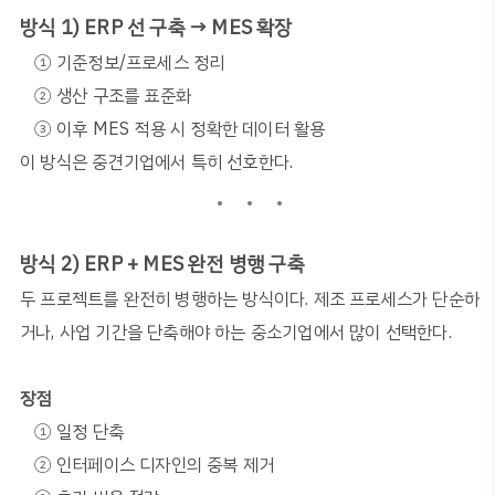
방식
1) ERP
선 구축
→ MES
확장
①
기준정보
/
프로세스 정리
②
생산 구조를 표준화
③
이후
MES
적용 시 정확한 데이터 활용
이 방식은 중견기업에서 특히 선호한다
.
방식
2) ERP + MES
완전 병행 구축
두 프로젝트를 완전히 병행하는 방식이다
.
제조 프로세스가 단순하
거나
,
사업 기간을 단축해야 하는 중소기업에서 많이 선택한다
.
장점
①
일정 단축
②
인터페이스 디자인의 중복 제거