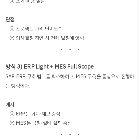
③
초기 비용 절감
단점
①
프로젝트 관리 난이도
↑
②
의사결정 지연 시 전체 일정에 영향
방식 3) ERP Light + MES Full Scope
SAP ERP
구축 범위를 최소화하고
, MES
구축을 중심으로 진행하
는 방식이다
.
예시
①
ERP
는 회계
·
재고 중심
②
MES
는 공정
·
설비
·
실적 중심