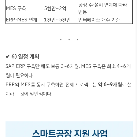
공정 수
·
설비 연계에 따라
MES
구축
5
천만
~2
억
변동
ERP-MES
연계
1
천만
~5
천만
인터페이스 개수 기준
ERP + MES
✔
6)
일정 계획
SAP ERP
구축만 해도 보통
3~6
개월
, MES
구축은 최소
4~6
개
월이 필요하다
.
ERP
와
MES
를 동시 구축하면 전체 프로젝트는
약
6~9
개월
로 설
계하는 것이 일반적이다
.