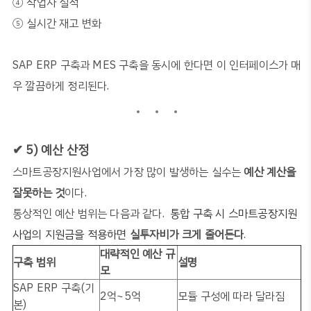
④
작업자 실적
⑤
실시간 재고 변화
SAP ERP
구축과
MES
구축을 동시에 한다면 이 인터페이스가 매
우 깔끔하게 정리된다
.
✔
5)
예산 산정
스마트공장지원사업에서 가장 많이 발생하는 실수는
예산 계산을
잘못하는 것
이다
.
통상적인 예산 범위는 다음과 같다
.
통합 구축 시 스마트공장지원
사업의 지원금을 적용하면
실투자비가 크게 줄어든다
.
대략적인 예산 규
구축 범위
설명
모
SAP ERP
구축
(
기
2억~5억
모듈 구성에 따라 달라짐
본
)