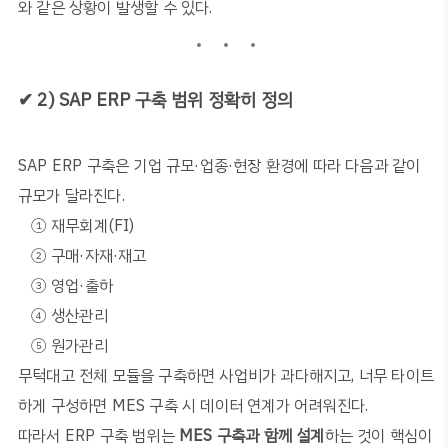
와 같은 상황이 발생할 수 있다
.
✔
2) SAP ERP
구축 범위 정확히 정의
SAP ERP
구축은 기업 규모
·
업종
·
현장 환경에 따라 다음과 같이
규모가 달라진다
.
①
재무회계
(FI)
②
구매
·
자재
·
재고
③
영업
·
출하
④
생산관리
⑤
원가관리
무턱대고 전체 모듈을 구축하면 사업비가 과다해지고
,
너무 타이트
하게 구성하면
MES
구축 시 데이터 연계가 어려워진다
.
따라서
ERP
구축 범위는
MES
구축과 함께 설계
하는 것이 핵심이