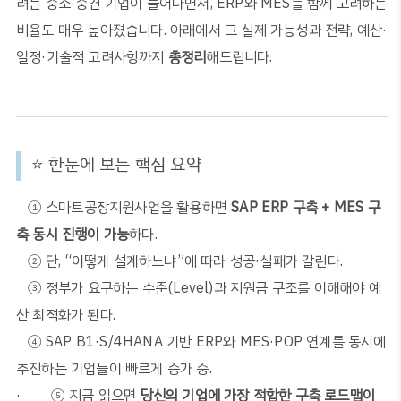
려는 중소
·
중견 기업이 늘어나면서
, ERP
와
MES
를 함께 고려하는
비율도 매우 높아졌습니다
.
아래에서 그 실제 가능성과 전략
,
예산
·
일정
·
기술적 고려사항까지
총정리
해드립니다
.
⭐
한눈에 보는 핵심 요약
①
스마트공장지원사업을 활용하면
SAP ERP
구축
+ MES
구
축 동시 진행이 가능
하다
.
②
단
, “
어떻게 설계하느냐
”
에 따라 성공
·
실패가 갈린다
.
③
정부가 요구하는 수준
(Level)
과 지원금 구조를 이해해야 예
산 최적화가 된다
.
④
SAP B1·S/4HANA
기반
ERP
와
MES·POP
연계를 동시에
추진하는 기업들이 빠르게 증가 중
.
·
⑤
지금 읽으면
당신의 기업에 가장 적합한 구축 로드맵이