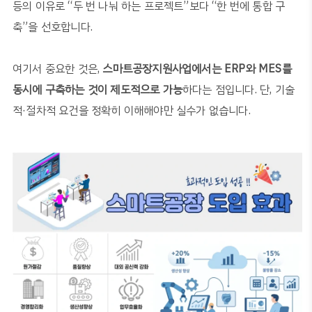
등의 이유로
“
두 번 나눠 하는 프로젝트
”
보다
“
한 번에 통합 구
축
”
을 선호합니다
.
여기서 중요한 것은
,
스마트공장지원사업에서는
ERP
와
MES
를
동시에 구축하는 것이 제도적으로 가능
하다는 점입니다
.
단
,
기술
적
·
절차적 요건을 정확히 이해해야만 실수가 없습니다
.