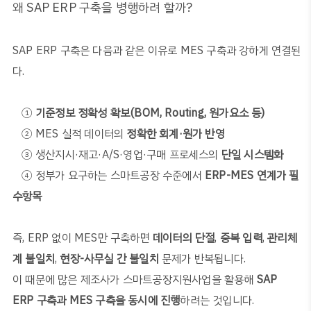
왜
SAP ERP
구축을 병행하려 할까
?
SAP ERP
구축은 다음과 같은 이유로
MES
구축과 강하게 연결된
다
.
①
기준정보 정확성 확보
(BOM, Routing,
원가요소 등
)
②
MES
실적 데이터의
정확한 회계
·
원가 반영
③
생산지시
·
재고
·A/S·
영업
·
구매 프로세스의
단일 시스템화
④
정부가 요구하는 스마트공장 수준에서
ERP-MES
연계가 필
수항목
즉
, ERP
없이
MES
만 구축하면
데이터의 단절
,
중복 입력
,
관리체
계 불일치
,
현장
-
사무실 간 불일치
문제가 반복됩니다
.
이 때문에 많은 제조사가 스마트공장지원사업을 활용해
SAP
ERP
구축과
MES
구축을 동시에 진행
하려는 것입니다
.