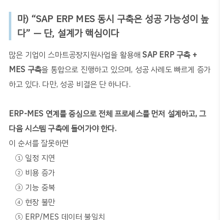
마
) “SAP ERP MES
동시 구축은 성공 가능성이 높
다
” —
단
,
설계가 핵심이다
많은 기업이 스마트공장지원사업을 활용해
SAP ERP
구축
+
MES
구축
을 통합으로 진행하고 있으며
,
성공 사례도 빠르게 증가
하고 있다
.
다만
,
성공 비결은 단 하나다
.
ERP-MES
연계를 중심으로 전체 프로세스를 먼저 설계하고
,
그
다음 시스템 구축에 들어가야 한다
.
이 순서를 잘못하면
①
일정 지연
②
비용 증가
③
기능 중복
④
현장 불만
⑤
ERP/MES
데이터 불일치