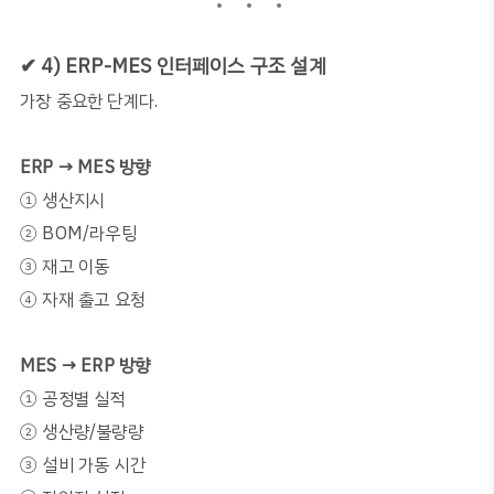
✔
4) ERP-MES
인터페이스 구조 설계
가장 중요한 단계다
.
ERP → MES
방향
①
생산지시
②
BOM/
라우팅
③
재고 이동
④
자재 출고 요청
MES → ERP
방향
①
공정별 실적
②
생산량
/
불량량
③
설비 가동 시간