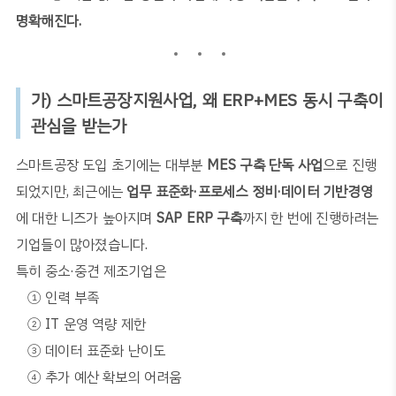
명확해진다
.
가
)
스마트공장지원사업
,
왜
ERP+MES
동시 구축이
관심을 받는가
스마트공장 도입 초기에는 대부분
MES
구축 단독 사업
으로 진행
되었지만
,
최근에는
업무 표준화
·
프로세스 정비
·
데이터 기반경영
에 대한 니즈가 높아지며
SAP ERP
구축
까지 한 번에 진행하려는
기업들이 많아졌습니다
.
특히 중소
·
중견 제조기업은
①
인력 부족
②
IT
운영 역량 제한
③
데이터 표준화 난이도
④
추가 예산 확보의 어려움