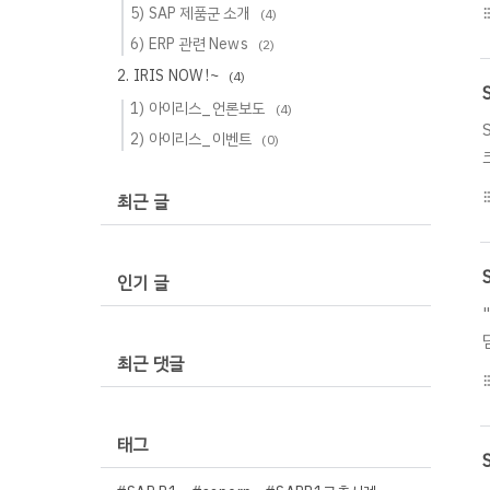
5) SAP 제품군 소개
(4)
format_li
6) ERP 관련 News
(2)
2. IRIS NOW !~
(4)
1) 아이리스_언론보도
(4)
2) 아이리스_이벤트
(0)
format_li
최근 글
인기 글
최근 댓글
format_li
태그