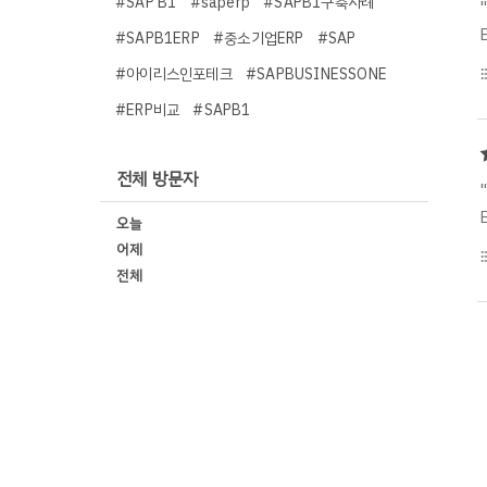
#SAP B1
#saperp
#SAPB1구축사례
#SAPB1ERP
#중소기업ERP
#SAP
#아이리스인포테크
#SAPBUSINESSONE
format_li
#ERP비교
#SAPB1
전체 방문자
오늘
어제
format_li
전체