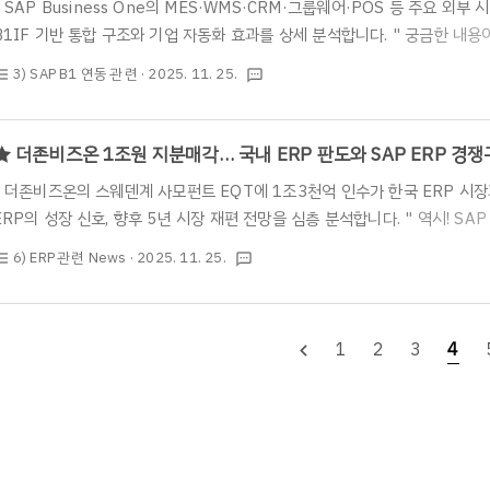
" SAP Business One의 MES·WMS·CRM·그룹웨어·POS 등 주요 외
B1IF 기반 통합 구조와 기업 자동화 효과를 상세 분석합니다. " 궁금한 내
이 연락 주시기 바랍니다. 역시! SAP B1, 전문 컨설팅 및 구축은 아이리스
3) SAP B1 연동 관련
· 2025. 11. 25.
st_bulleted
textsms
다면 언제든 편하게 부담없이 연락 주시기 바랍니다.* 전화 문의 - 02)2025-
https://www.irisinfotech.co.kr/erp-inquiry ★ 안녕하세요. S
SAP ERP 사업부입니다. ★ 중소·중견기업이 ERP로 SAP B1을 선택할 때
★ 더존비즈온 1조원 지분매각… 국내 ERP 판도와 SAP ERP 경
" 더존비즈온의 스웨덴계 사모펀트 EQT에 1조3천억 인수가 한국 ERP 시장
ERP의 성장 신호, 향후 5년 시장 재편 전망을 심층 분석합니다. " 역시! SA
인포테크입니다. " 궁금한 내용이 있으시다면 언제든 편하게 부담없이 연락 주시
6) ERP 관련 News
· 2025. 11. 25.
st_bulleted
textsms
02)2025-1004* 홈페이지 문의 : https://www.irisinfotech.co.kr/e
식파트너 아이리스인포테크(주)의 SAP ERP 사업부입니다. ★ 몇일전 더
되었습니다. 바로 더존비즈온이 무려 1조3천억원에 스웨덴계 사모펀드인 EQ
1
2
3
4
navigate_before