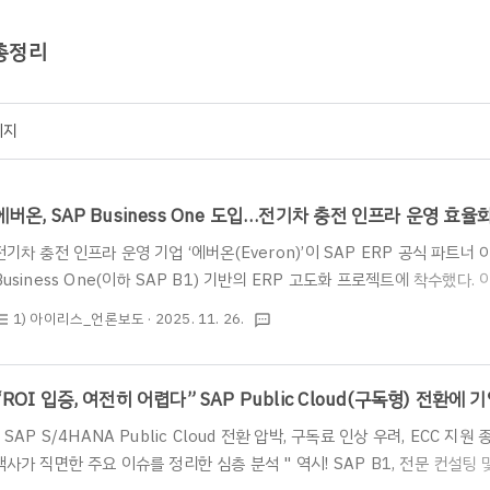
 총정리
이지
에버온, SAP Business One 도입…전기차 충전 인프라 운영 효율
전기차 충전 인프라 운영 기업 ‘에버온(Everon)’이 SAP ERP 공식 파트
Business One(이하 SAP B1) 기반의 ERP 고도화 프로젝트에 착수했다
장에 대응하고, 재무·자산·영업·유지보수 등 핵심 경영정보를 통합 관리하기 
1) 아이리스_언론보도
· 2025. 11. 26.
st_bulleted
textsms
전기차 충전소 확대로 경영 데이터 통합의 필요성 증가에버온은 전국 단위로 
서비스를 제공하고 있으며, 최근 전기차 보급 확대와 함께 사업 규모가 빠르게
모 증가, 정산·매출 데이터 복잡성 확대, 유지보수 요청 증가 등으로 인해 정
“ROI 입증, 여전히 어렵다” SAP Public Cloud(구독형) 전환에 
이 필수 과제로 부상했다..
" SAP S/4HANA Public Cloud 전환 압박, 구독료 인상 우려, ECC 지원
객사가 직면한 주요 이슈를 정리한 심층 분석 " 역시! SAP B1, 전문 컨설