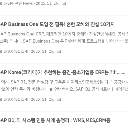
궁금한 내용이 있으시다면 언제든 편하게 부담없이 연락 주시기 바랍니다.* 전화 
6) ERP 관련 News
· 2025. 11. 26.
st_bulleted
textsms
지 문의 : https://www.irisinfotech.co.kr/erp-inquiry ★ 안녕
테크(주)의 SAP ERP 사업부입니다. ★ 오늘은 SAP의 S/4HANA Public Clo
련하여 CIO에 나온 기사가 있어 소개하려 합니다. 2..
SAP Business One 도입 전 필독! 흔한 오해와 진실 10가지
SAP Business One ERP, 대표적인 10가지 오해와 진실안녕하세요. 공식
크(주) 입니다. SAP Business One은 단순한 회계 프로그램을 넘어 생산,
업 및 중소·중견기업용 올인원 ERP입니다. 글로벌 및 한국 출시가 20여 
2) SAP B1 소개
· 2025. 11. 25.
st_bulleted
textsms
인식들을 팩트 체크를 통해 바로잡아 드립니다. 👉 [ SAP Business On
개 및 기능 보기 ] : https://www.irisinfotech.co.kr/sap-biz-one💡 
Highlights)SAP社의 공식 ERP 제품 : SAP Business..
SAP Korea(코리아)가 추천하는 중견·중소기업용 ERP는 ?!!!.......
" 역시! SAP B1, 전문 컨설팅 및 구축은 아이리스인포테크입니다. " 궁금
담없이 연락 주시기 바랍니다. ★ 안녕하세요. SAP B1 공식파트너 | 아이리
입니다. ★ “우리 회사에도 SAP ERP가 맞을까?” SAP Korea(코리아)
2) SAP B1 소개
· 2025. 11. 25.
st_bulleted
textsms
로 SAP Business One(SAP B1) 을 소개합니다. 참고사항) SAP Kore
국 시장에서 직접 법인을 설립해 운영하는 공식 지사입니다. 또한 SAP Kor
법인이 아니라 글로벌 ERP 기술을 한국 기업의 경영 환경과 회계제도 ,세법,
SAP B1, 타 시스템 연동 사례 총정리 : WMS,MES,CRM등