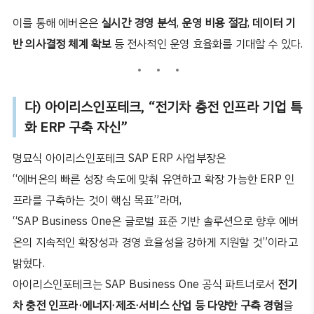
이를 통해 에버온은
실시간 경영 분석
,
운영 비용 절감
,
데이터 기
반 의사결정 체계 확보
등 전사적인 운영 효율화를 기대할 수 있다
.
다
)
아이리스인포테크
, “
전기차 충전 인프라 기업 특
화
ERP
구축 자신
”
명묘식 아이리스인포테크
SAP ERP
사업부장은
“
에버온의 빠른 성장 속도에 맞춰 유연하고 확장 가능한
ERP
인
프라를 구축하는 것이 핵심 목표
”
라며
,
“SAP Business One
은 글로벌 표준 기반 솔루션으로 향후 에버
온의 지속적인 확장성과 경영 효율성을 강하게 지원할 것
”
이라고
밝혔다
.
아이리스인포테크는
SAP Business One
공식 파트너로서
전기
차 충전 인프라
·
에너지
·
제조
·
서비스 산업 등 다양한 구축 경험
을